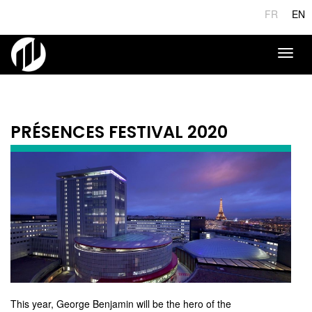
Skip
FR
EN
to
main
content
Toggl
naviga
PRÉSENCES FESTIVAL 2020
This year, George Benjamin will be the hero of the