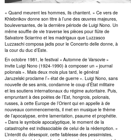
« Quand meurent les hommes, ils chantent. » Ce vers de
Khlebnikov donne son titre à l’une des œuvres majeures,
bouleversantes, de la dernière période de Luigi Nono. Un
même souffle de vie traverse les pièces pour flûte de
Salvatore Sciarrino et les madrigaux que Luzzasco
Luzzaschi composa jadis pour le Concerto delle donne, à
la cour du duc d’Este.
En octobre 1981, le festival « Automne de Varsovie »
invite Luigi Nono (1924-1990) à composer un « journal
polonais ». Mais deux mois plus tard, le général
Jaruzelski proclame l’« état de guerre ». Luigi Nono, sans
nouvelle de ses amis, condamne le coup d’État militaire
et les soutiens internationaux du régime autoritaire. Puis,
empruntant à des poètes de l’Est, hongrois, polonais,
russes, à cette Europe de l’Orient qui en appelle à de
nouveaux commencements, il met en musique le thème
de l’apocalypse, entre lamentation, psaume et prophétie.
« Dans le symbole apocalyptique, le moment de la
catastrophe est indissociable de celui de la rédemption. »
L’interdit du désespoir, cette faiblesse des pessimistes,