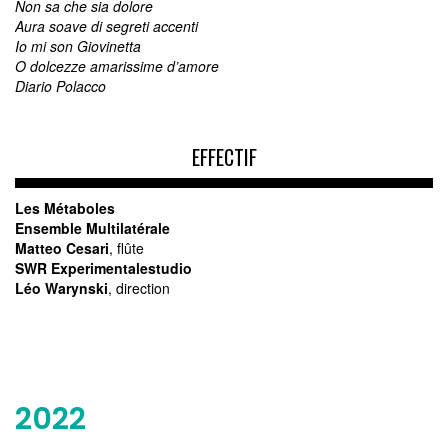
Non sa che sia dolore
Aura soave di segreti accenti
Io mi son Giovinetta
O dolcezze amarissime d’amore
Diario Polacco
EFFECTIF
Les Métaboles
Ensemble Multilatérale
Matteo Cesari
, flûte
SWR Experimentalestudio
Léo Warynski
, direction
2022