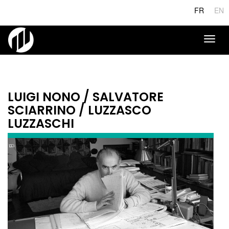
Aller
FR
EN
au
contenu
principal
Toggl
naviga
LUIGI NONO / SALVATORE
SCIARRINO / LUZZASCO
LUZZASCHI