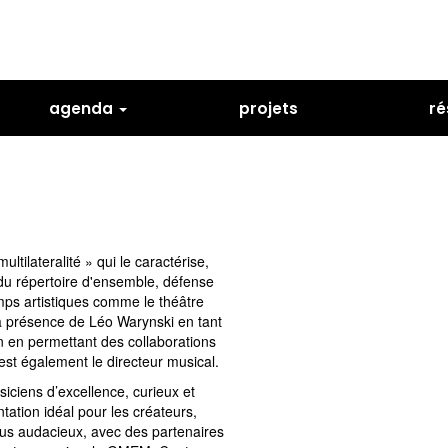
agenda
projets
ré
tilateralité » qui le caractérise,
n du répertoire d'ensemble, défense
mps artistiques comme le théâtre
La présence de Léo Warynski en tant
n en permettant des collaborations
est également le directeur musical.
iciens d’excellence, curieux et
ation idéal pour les créateurs,
lus audacieux, avec des partenaires