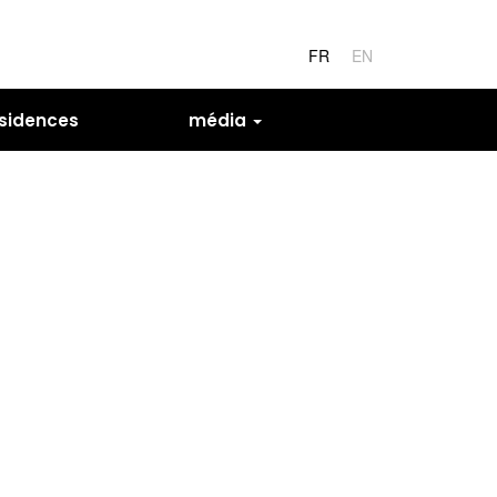
FR
EN
sidences
média