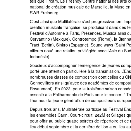
tels que l’Ircam, Le Fresnoy Centre national des arts
national de création musicale de Marseille, la Muse en 
SWR Freibourg.
C’est ainsi que Multilatérale s’est progressivement i
création musicale française, se produisant dans des fes
Festival d’Automne à Paris, Présences, Musica ainsi qu'à
Cervantino (Mexique), Controtempo (Rome), la Biennal
Tract (Berlin), Sinkro (Espagne), Sound ways (Saint P
ailleurs noué une relation privilégiée avec l’Asie du S
Indonésie).
Soucieux d’accompagner l’émergence de jeunes composi
porté une attention particulière à la transmission. L’E
nombreuses classes de composition dont celles du C
Gennevilliers ainsi qu’avec des académies de composi
Royaumont). En 2023, pour la troisième saison conséc
associé à la Philharmonie de Paris pour le concert " Tr
l’honneur la jeune génération de compositeurs europé
Depuis trois ans, Multilatérale participe au Festival En
les ensembles Cairn, Court-circuit, 2e2M et Sillages 
pour offrir au public quatre soirées de répertoire et de
lieu début septembre et la dernière édition a eu lieu a