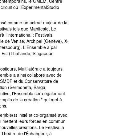
 contemporains, le GMEM, Centre
circuit ou l’ExperimentalStudio
mposé comme un acteur majeur de la
tivals tels que Manifeste, Le
 l'international : Festivals
e de Venise, Archipel (Genève), X-
etersbourg). L'Ensemble a par
ud Est (Thaïlande, Singapour,
teurs, Multilatérale a toujours
nsemble a ainsi collaboré avec de
NSMDP et du Conservatoire de
tion (Sermoneta, Barga,
utive, l’Ensemble sera également
emplin de la création " qui met à
ens.
semble(s) initié et co-organisé avec
qui mettent leurs forces en commun
 nouvelles créations. Le Festival a
u Théâtre de l'Échangeur, à