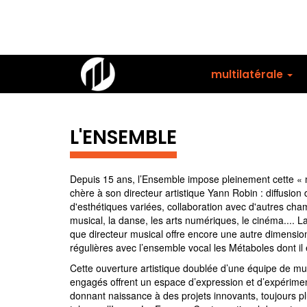
Aller
au
contenu
principal
multilatérale
L'ENSEMBLE
Depuis 15 ans, l’Ensemble impose pleinement cette « mul
chère à son directeur artistique Yann Robin : diffusio
d'esthétiques variées, collaboration avec d'autres cha
musical, la danse, les arts numériques, le cinéma.... 
que directeur musical offre encore une autre dimensio
régulières avec l’ensemble vocal les Métaboles dont il 
Cette ouverture artistique doublée d’une équipe de mus
engagés offrent un espace d’expression et d’expériment
donnant naissance à des projets innovants, toujours p