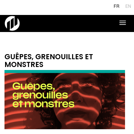
Aller
FR
EN
au
contenu
principal
Toggl
naviga
GUÊPES, GRENOUILLES ET
MONSTRES