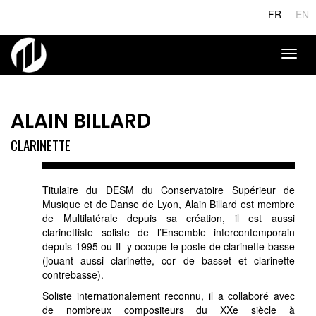
Aller
FR
EN
au
contenu
principal
Toggl
naviga
ALAIN BILLARD
CLARINETTE
Titulaire du DESM du Conservatoire Supérieur de
Musique et de Danse de Lyon, Alain Billard est membre
de Multilatérale depuis sa création, il est aussi
clarinettiste soliste de l’Ensemble intercontemporain
depuis 1995 ou Il y occupe le poste de clarinette basse
(jouant aussi clarinette, cor de basset et clarinette
contrebasse).
Soliste internationalement reconnu, il a collaboré avec
de nombreux compositeurs du XXe siècle à