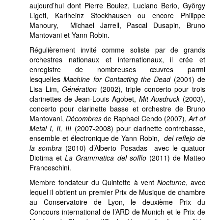
aujourd’hui dont Pierre Boulez, Luciano Berio, György
Ligeti, Karlheinz Stockhausen ou encore Philippe
Manoury, Michael Jarrell, Pascal Dusapin, Bruno
Mantovani et Yann Robin.
Régulièrement invité comme soliste par de grands
orchestres nationaux et internationaux, il crée et
enregistre de nombreuses œuvres parmi
lesquelles
Machine for Contacting the Dead
(2001) de
Lisa Lim,
Génération
(2002), triple concerto pour trois
clarinettes de Jean-Louis Agobet,
Mit Ausdruck
(2003),
concerto pour clarinette basse et orchestre de Bruno
Mantovani,
Décombres
de Raphael Cendo (2007),
Art of
Metal I, II, III
(2007-2008) pour clarinette contrebasse,
ensemble et électronique de Yann Robin,
del reflejo de
la sombra
(2010) d’Alberto Posadas avec le quatuor
Diotima et
La Grammatica del soffio
(2011) de Matteo
Franceschini.
Membre fondateur du Quintette à vent
Nocturne
, avec
lequel il obtient un premier Prix de Musique de chambre
au Conservatoire de Lyon, le deuxième Prix du
Concours international de l’ARD de Munich et le Prix de